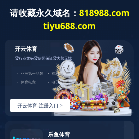
开云·体育
欢迎访问开云·体育-开云(中国) 官方网站
加入收藏
|
设为开云·体育
|
联系我们
开云·体育-开云(中国)
公司概况
公司业绩
公司动态
开云·体育
政策法规
人力资源
联系我们