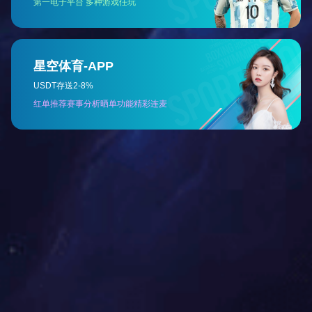
宜昌保利山海大观项目
宜昌万达·天樾工程