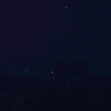
五峰民族工业园棚改一期工…