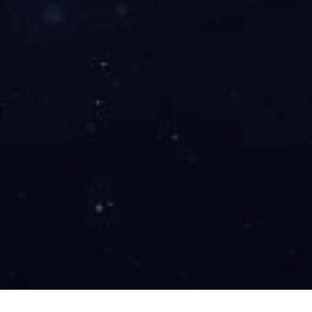
宜昌保利·时代
宜昌城投碧桂园·公园…
1
2
3