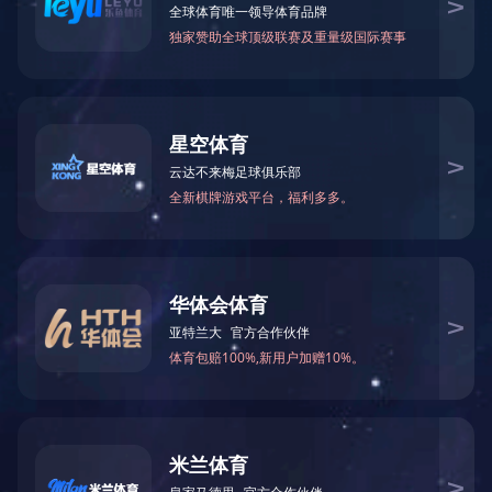
江西婺源旅游
发布日期：2014-09-29 来源：开云·体育-开云(中国)
作者：办公室 浏览次数：
85302 字体:
小
中
大