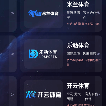
目
 字体:
小
中
大