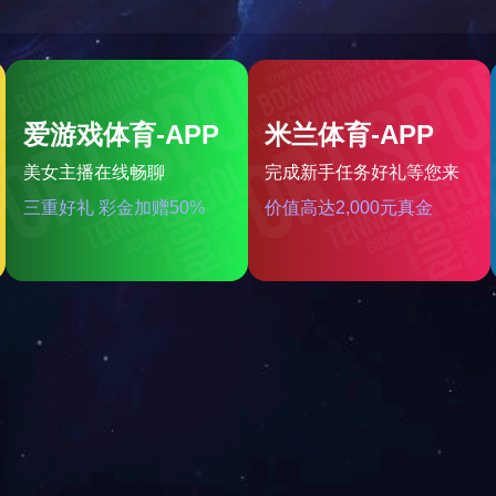
况
公司业绩
公司动态
政策法规
人力资源