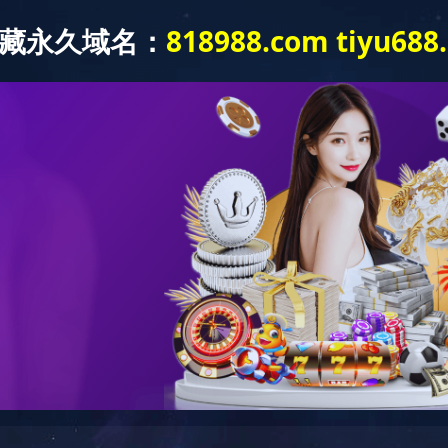
开云·体育-开云(中国)
公司概况
公司业绩
公司
/
/
/
联系我们