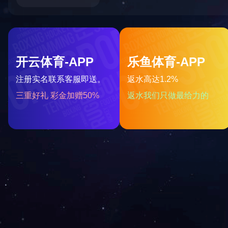
上一篇：
湖北航空学院
下一篇：
五峰土家族自治县行政办公大楼
公司概