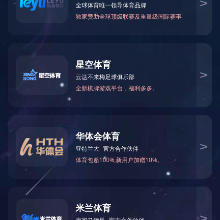
三峡培训中心装修改造工程
发布日期：2016-05-09 来源：开云·体育-开云(中国)
浏览次数：
77195 字体:
小
中
大